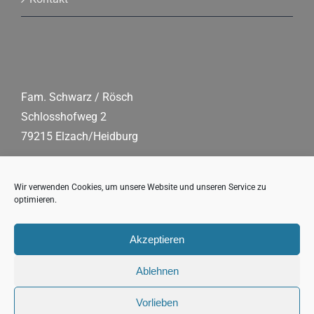
Fam. Schwarz / Rösch
Schlosshofweg 2
79215 Elzach/Heidburg
Tel.:
0 76 82/90 91 86
Mobil:
+49 178/61 54 203
Wir verwenden Cookies, um unsere Website und unseren Service zu
optimieren.
Fax:
07 68 2/90 91 87
E-Mail:
schwarzwaldhof(at)s-fleckli.de
Akzeptieren
Ablehnen
Vorlieben
Copyright 2026 s’Fleckli, Familie Schwarz/Rösch |
Impressum
|