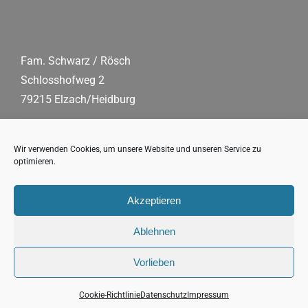
Fam. Schwarz / Rösch
Schlosshofweg 2
79215 Elzach/Heidburg
Tel.:
0 76 82/90 91 86
Mobil:
+49 178/61 54 203
Wir verwenden Cookies, um unsere Website und unseren Service zu
optimieren.
Fax:
07 68 2/90 91 87
E-Mail:
schwarzwaldhof(at)s-fleckli.de
Akzeptieren
Ablehnen
Vorlieben
Copyright 2026 s’Fleckli, Familie Schwarz/Rösch |
Impressum
|
Datenschutz
Cookie-Richtlinie
Datenschutz
Impressum