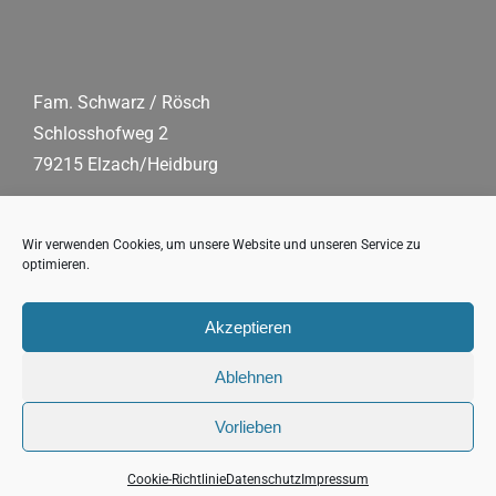
Fam. Schwarz / Rösch
Schlosshofweg 2
79215 Elzach/Heidburg
Tel.:
0 76 82/90 91 86
Mobil:
+49 178/61 54 203
Wir verwenden Cookies, um unsere Website und unseren Service zu
optimieren.
Fax:
07 68 2/90 91 87
E-Mail:
schwarzwaldhof(at)s-fleckli.de
Akzeptieren
Ablehnen
Vorlieben
Copyright 2026 s’Fleckli, Familie Schwarz/Rösch |
Impressum
|
Datenschutz
Cookie-Richtlinie
Datenschutz
Impressum