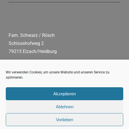
Fam. Schwarz / Rösch
Schlosshofweg 2
79215 Elzach/Heidburg
Tel.:
0 76 82/90 91 86
Mobil:
+49 178/61 54 203
Wir verwenden Cookies, um unsere Website und unseren Service zu
optimieren.
Fax:
07 68 2/90 91 87
E-Mail:
schwarzwaldhof(at)s-fleckli.de
Akzeptieren
Ablehnen
Vorlieben
Copyright 2026 s’Fleckli, Familie Schwarz/Rösch |
Impressum
|