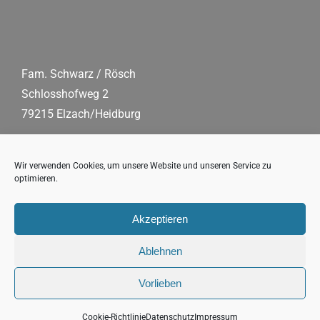
Fam. Schwarz / Rösch
Schlosshofweg 2
79215 Elzach/Heidburg
Tel.:
0 76 82/90 91 86
Mobil:
+49 178/61 54 203
Wir verwenden Cookies, um unsere Website und unseren Service zu
optimieren.
Fax:
07 68 2/90 91 87
E-Mail:
schwarzwaldhof(at)s-fleckli.de
Akzeptieren
Ablehnen
Vorlieben
Copyright 2026 s’Fleckli, Familie Schwarz/Rösch |
Impressum
|
Datenschutz
Cookie-Richtlinie
Datenschutz
Impressum